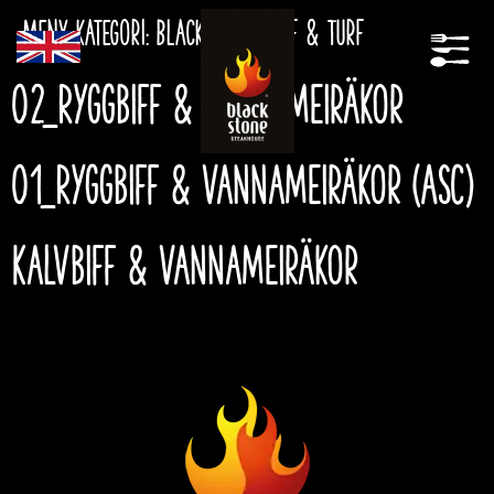
Meny kategori:
Blackstones Surf & Turf
02_Ryggbiff & vannameiräkor
01_Ryggbiff & vannameiräkor (ASC)
Kalvbiff & vannameiräkor