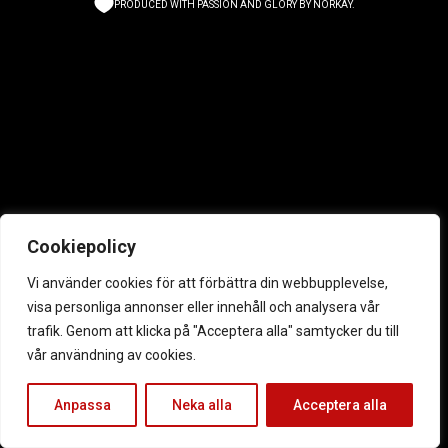
PRODUCED WITH PASSION AND GLORY BY
NORKAY
.
Cookiepolicy
Vi använder cookies för att förbättra din webbupplevelse,
visa personliga annonser eller innehåll och analysera vår
trafik. Genom att klicka på "Acceptera alla" samtycker du till
vår användning av cookies.
Anpassa
Neka alla
Acceptera alla