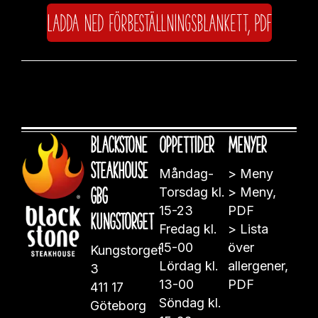
Ladda ned förbeställningsblankett, PDF
Blackstone
Öppettider
Menyer
Steakhouse
Måndag-
>
Meny
GBG
Torsdag kl.
>
Meny,
15-23
PDF
Kungstorget
Fredag kl.
>
Lista
15-00
över
Kungstorget
Lördag kl.
allergener,
3
13-00
PDF
411 17
Söndag kl.
Göteborg