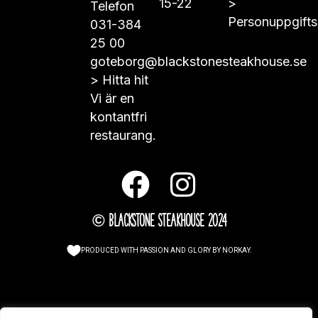
15-22
>
Telefon
Personuppgifts
031-384
25 00
goteborg@blackstonesteakhouse.se
>
Hitta hit
Vi är en
kontantfri
restaurang.
© Blackstone Steakhouse 2024
PRODUCED WITH PASSION AND GLORY BY
NORKAY
.