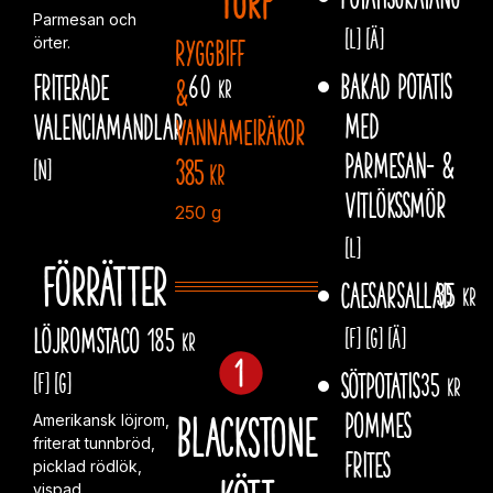
Parmesan och
[L]
[Ä]
örter.
Ryggbiff
Bakad potatis
Friterade
60
&
kr
med
valenciamandlar
vannameiräkor
Parmesan- &
385
[N]
kr
vitlökssmör
250 g
[L]
Förrätter
Caesarsallad
35
kr
Löjromstaco
185
[F]
[G]
[Ä]
kr
Sötpotatis
35
[F]
[G]
kr
Blackstone
pommes
Amerikansk löjrom,
friterat tunnbröd,
frites
picklad rödlök,
vispad