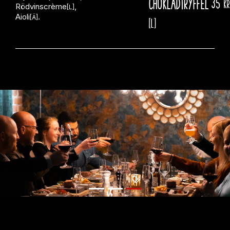
Chokladtryffel
35
kr
Rödvinscrème
,
[L]
Aioli
.
[Ä]
[L]