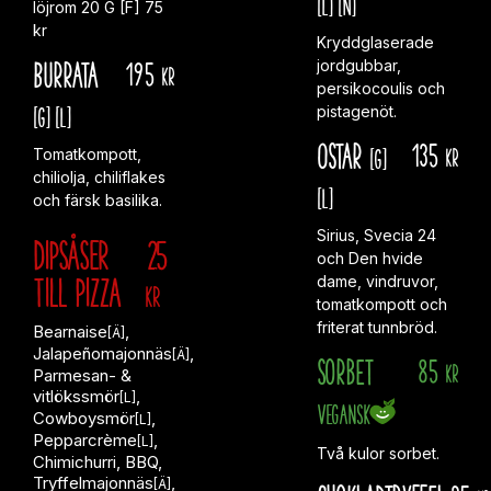
[L]
[N]
löjrom 20 G [F] 75
kr
Kryddglaserade
Burrata
195
jordgubbar,
kr
persikocoulis och
[G]
[L]
pistagenöt.
Ostar
135
[G]
kr
Tomatkompott,
chiliolja, chiliflakes
[L]
och färsk basilika.
Sirius, Svecia 24
DIPSÅSER
25
och Den hvide
till PIZZA
dame, vindruvor,
KR
tomatkompott och
friterat tunnbröd.
Bearnaise
,
[Ä]
Jalapeñomajonnäs
,
[Ä]
Sorbet
85
kr
Parmesan- &
vitlökssmör
,
[L]
Vegansk
Cowboysmör
,
[L]
Pepparcrème
,
[L]
Två kulor sorbet.
Chimichurri, BBQ,
Tryffelmajonnäs
,
[Ä]