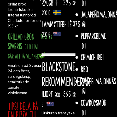
Ryggbiff
395
[L]
kr
grillat bröd,
kronärtskocka,
200 g
Jalapeñomajonn
friterat tunnbröd.
Charkuterier för en
Lammytterfilé
375
[Ä]
kr
195 kr.
200 g
Pepparcrème
Grillad grön
165
kr
sparris
[L]
[G]
[L]
[Ä]
Går att få vegansk
Chimichurri
Blackstone
Emulsion på Svecia
Bbq
24 och örter,
rekommenderar
surdegskrisp,
Tryffelmajonnäs
semitorkade
tomater,
[Ä]
Hjort
365
violblomma.
200
kr
Cowboysmör
Tips! Dela på
g
en pizza till
[L]
Utskuren fransyska