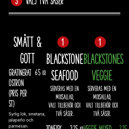
Smått &
gott
Blackstone
BLACKSTONES
Seafood
VEGGIE
Gratinerat
65
kr
ostron
Serveras med en
Serveras med en
(pris per
mixsallad,
mixsallad,
st)
valt tillbehör och
valt tillbehör och
två såser.
två såser.
Syrlig lök, smetana,
jalapeño och
Tonfisk
325
VEGGIE MIXED
225
parmesan.
kr