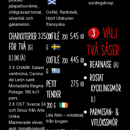
surdegskrisp.
jalapeñocrème,
chiligravad tomat,
Oxfilé, flankstek,
silverlök och
Hjort Utskuren
galiamelon.
fransyska.
Välj
Charkuterier
325
Oxfilé
545
kr
200
kr
för två
två såser
[G]
g
[L]
[N]
[Ä]
Oxfilé
445
200
kr
Bearnaise
[Ä]
3 X CHARK: Salami
g
ventricina, Cecina
Rostat
de León samt
PETIT
275
kr
kycklingsmör
Mortadella Regina
TENDER
Pistage. 195 kr/1
[L]
pers.
200 g
2 X OST: Svecia 24
Parmesan- &
och Sirius från Arla
Lilla filén – nötdetalj
Unika.
vitlökssmör
från bogen
Marinerade oliver,
aioli, tomatkompott,