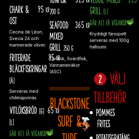
Chark &
95
GRILL
kr
200 g
[L]
Ost
Går att få vegansk
Seafood
365
kr
Cecina de Léon,
Mixed
Kryddigt färsspett
Svecia 24 och
serveras med 100g
GRILL
marinerade oliver.
250 g
halloumi.
Friterade
85
kr
Tonfisk, Svärdfisk,
Vannameiräkor
bläckfiskringar
(ASC)
Välj
[Ä]
tillbehör
Serveras med
Blackstone
chilimajonnäs.
Vitlöksbröd
65
[G]
kr
Pommes
Surf &
[L]
frites
Går att få vegansk
Turf
Potatisgratäng