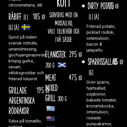
kött
Dirty Potato
35
kr
citronsmetana, dill.
Serveras med en
Råbiff
185
[L]
[Ä]
[F]
kr
mixsallad,
[G]
[Ä]
Friterad potatis,
valt tillbehör och
picklad rödlök,
Gjord på malen
två såser.
ostemulsion,
svensk nötrulle,
bacon &
umamidressing,
jalapeño.
Flankstek
295
kr
gochujangmajonnäs,
Sparrissallad
35
kr
krispig gurka,
200 g
sesam,
[G]
vitlöksgroddar och
Meat
475
kr
friterad lotusrot.
Grön sparris,
Mixed
Grillade
195
hjärtsallad,
kr
sojabönor,
Grill
300 g
argentinska
bakade tomater,
kronärtskocka,
rödräkor
örtemulsion,
rostade
Salsa på tomatillo,
pumpakärnor,
picklad