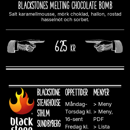
Blackstones melting chocolate bomb
Salt karamellmousse, mörk choklad, hallon, rostad
hasselnöt och sorbet.
625
kr
Blackstone
Öppettider
Menyer
Steakhouse
Måndag-
>
Meny
STHLM
Torsdag kl.
>
Meny,
16-sent
PDF
Sundbyberg
Fredag kl.
>
Lista