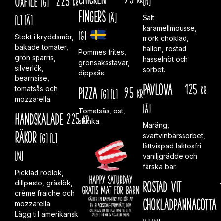
[G]
kr
fingers
[Ä]
[L]
[Ä]
Salt
karamellmousse,
[G]
Stekt i kryddsmör,
mörk choklad,
bakade tomater,
hallon, rostad
Pommes frites,
grön sparris,
hasselnöt och
grönsaksstavar,
silverlök,
sorbet.
dippsås.
bearnaise,
Pavlova
125
kr
PIZZA
95
tomatsås och
[G]
[L]
kr
mozzarella.
[Ä]
Tomatsås, ost,
Handskalade
225
kr
skinka.
Maräng,
räkor
[G]
[L]
svartvinbärssorbet,
lättvispad laktosfri
[N]
vaniljgrädde och
färska bär.
Picklad rödlök,
Rostad vit
dillpesto, gräslök,
crème fraiche och
chokladpannacotta
mozzarella.
Lägg till amerikansk