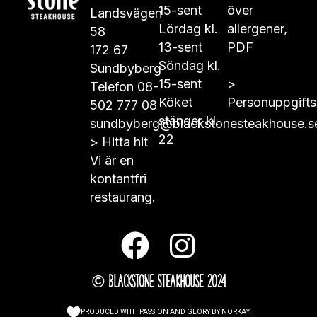
15-sent
över
Landsvägen
Lördag kl.
allergener,
58
13-sent
PDF
172 67
Söndag kl.
Sundbyberg
15-sent
>
Telefon
08-
Köket
Personuppgifts
502 777 08
stänger kl.
sundbyberg@blackstonesteakhouse.s
22
>
Hitta hit
Vi är en
kontantfri
restaurang.
© Blackstone Steakhouse 2024
PRODUCED WITH PASSION AND GLORY BY
NORKAY
.