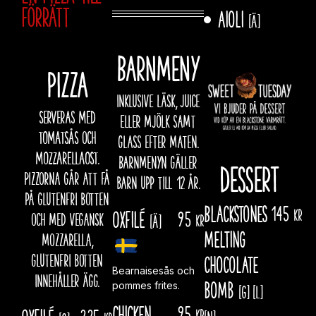
förrätt
Aioli
[Ä]
Barnmeny
PIZZA
Inklusive läsk, juice
Serveras MED
eller mjölk samt
TOMATSÅS och
glass efter maten.
MOZZARELLAOST.
Barnmenyn gäller
Dessert
Pizzorna går att få
barn upp till 12 år.
på glutenfri botten
Blackstones
145
kr
Oxfilé
95
och med vegansk
[Ä]
kr
melting
mozzarella,
glutenfri botten
chocolate
Bearnaisesås och
innehåller ägg.
bomb
pommes frites.
[G]
[L]
Chicken
95
Oxfilé
225
kr
[N]